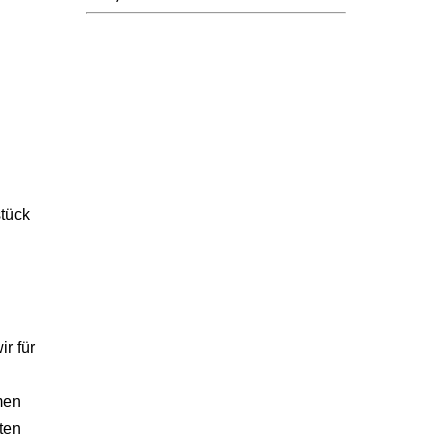
stück
r für
men
ten