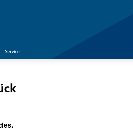
Service
ück
des.