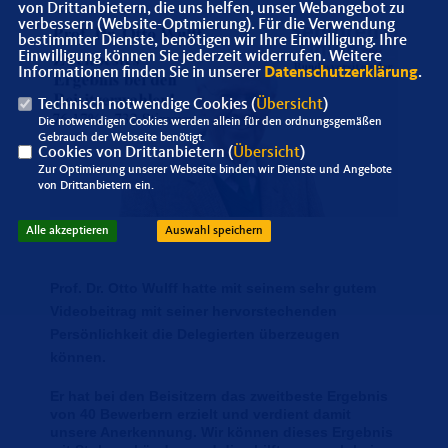
von Drittanbietern, die uns helfen, unser Webangebot zu
verbessern (Website-Optmierung). Für die Verwendung
bestimmter Dienste, benötigen wir Ihre Einwilligung. Ihre
Einwilligung können Sie jederzeit widerrufen. Weitere
Informationen finden Sie in unserer
Datenschutzerklärung
.
Technisch notwendige Cookies (
Übersicht
)
Die notwendigen Cookies werden allein für den ordnungsgemäßen
Gebrauch der Webseite benötigt.
Cookies von Drittanbietern (
Übersicht
)
Zur Optimierung unserer Webseite binden wir Dienste und Angebote
von Drittanbietern ein.
Alle akzeptieren
Auswahl speichern
Prof. Dr. Otto Wulff hatte mit seinem sehr gutem
Videobeitrag mit seiner hervorstechenden
Persönlichkeit die Delegierten überzeugen
können.
Er hat bei den Beisitzern das zweitbeste Ergebnis
von 40 Bewerbern erzielt und verdient damit
unsere Anerkennung. Wir können dieses Ergebnis